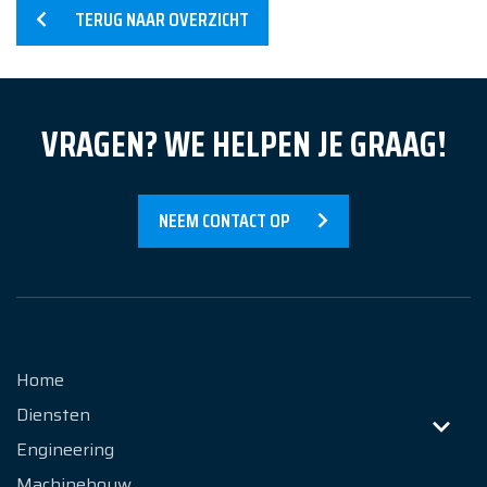
TERUG NAAR OVERZICHT
Nieuws
Over Ons
VRAGEN? WE HELPEN JE GRAAG!
Contact
NEEM CONTACT OP
Home
Diensten
Engineering
Machinebouw