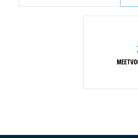
MEETVO
HOME
DIENSTEN
ONZE