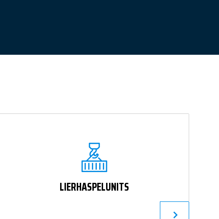
LIERHASPELUNITS
R
LEES VERDER