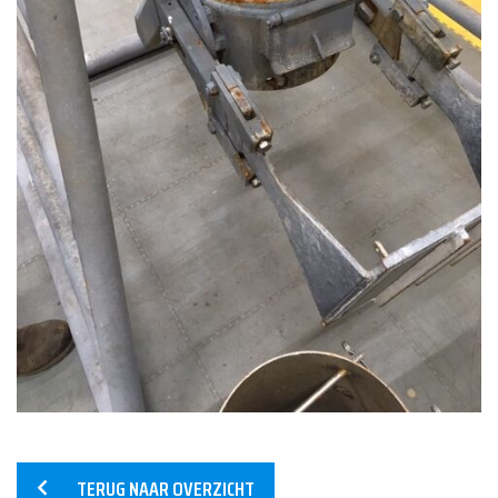
Home
Diensten
Producten
Referenties
TERUG NAAR OVERZICHT