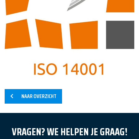
Home
Diensten
Producten
NAAR OVERZICHT
Referenties
Nieuws
VRAGEN? WE HELPEN JE GRAAG!