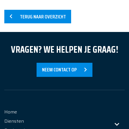
TERUG NAAR OVERZICHT
Home
Diensten
VRAGEN? WE HELPEN JE GRAAG!
Producten
Referenties
NEEM CONTACT OP
Nieuws
Over Ons
Contact
Home
Diensten