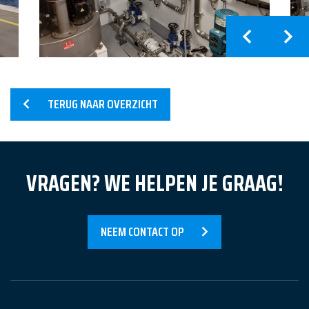
Home
TERUG NAAR OVERZICHT
Diensten
Producten
VRAGEN? WE HELPEN JE GRAAG!
Referenties
Nieuws
NEEM CONTACT OP
Over Ons
Contact