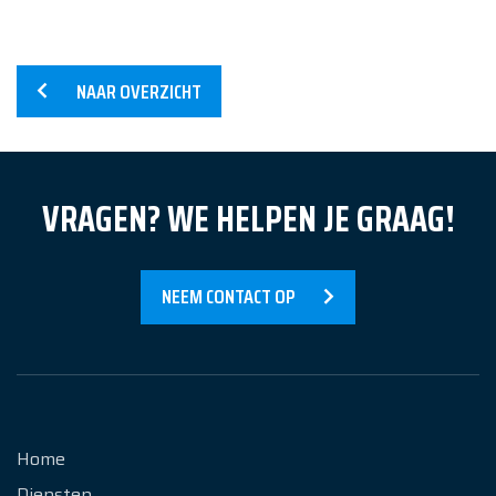
Referenties
Nieuws
NAAR OVERZICHT
Over Ons
Contact
VRAGEN? WE HELPEN JE GRAAG!
NEEM CONTACT OP
Home
Diensten